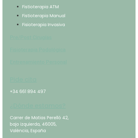
Fistioterapia ATM
Fistioterapia Manual
Fisioterapia Invasiva
Pre/Post Cirugías
Fisioterapia Podológica
Entrenamiento Personal
Pide cita
+34 661 894 497
¿Dónde estamos?
Carrer de Matias Perelló 42,
bajo izquierda, 46005,
València, España