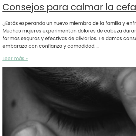
Consejos para calmar la cef
¿Estás esperando un nuevo miembro de la familia y enf
Muchas mujeres experimentan dolores de cabeza durant
formas seguras y efectivas de aliviarlos. Te damos cons
embarazo con confianza y comodidad. …
Consejos
Leer más »
para
calmar
la
cefalea
en
el
embarazo