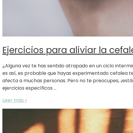
Ejercicios para aliviar la cefa
¿Alguna vez te has sentido atrapado en un ciclo intermi
es así, es probable que hayas experimentado cefalea t
afecta a muchas personas. Pero no te preocupes, ¡está
ejercicios específicos …
Ejercicios
Leer más »
para
aliviar
la
cefalea