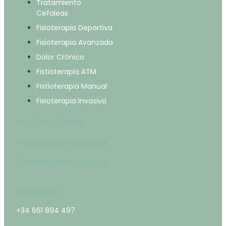
Tratamiento
Cefaleas
Fisioterapia Deportiva
Fisioterapia Avanzada
Dolor Crónico
Fistioterapia ATM
Fistioterapia Manual
Fisioterapia Invasiva
Pre/Post Cirugías
Fisioterapia Podológica
Entrenamiento Personal
Pide cita
+34 661 894 497