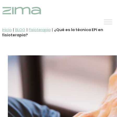
Ir
al
contenido
Inicio
|
BLOG
|
Fisioterapia
|
¿Qué es la técnica EPI en
fisioterapia?