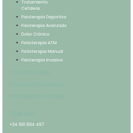
Tratamiento
Cefaleas
Fisioterapia Deportiva
Fisioterapia Avanzada
Dolor Crónico
Fistioterapia ATM
Fistioterapia Manual
Fisioterapia Invasiva
Pre/Post Cirugías
Fisioterapia Podológica
Entrenamiento Personal
Pide cita
+34 661 894 497