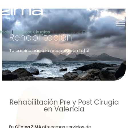
Ir
al
contenido
Inicio
|
Pre/Post Cirugías
|
Rehabilitación
Rehabilitación
Tu camino hacia la recuperación total
Rehabilitación Pre y Post Cirugía
en Valencia
En
Clínica ZIMA
ofrecemos servicios de