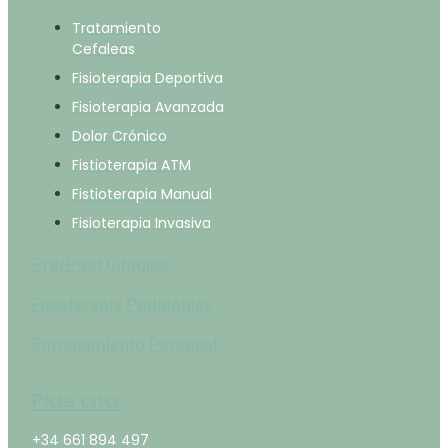
Tratamiento
Cefaleas
Fisioterapia Deportiva
Fisioterapia Avanzada
Dolor Crónico
Fistioterapia ATM
Fistioterapia Manual
Fisioterapia Invasiva
Pre/Post Cirugías
Fisioterapia Podológica
Entrenamiento Personal
Pide cita
+34 661 894 497