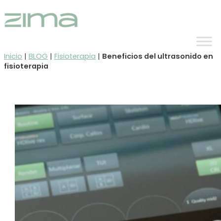
Ir
al
contenido
Inicio
|
BLOG
|
Fisioterapia
|
Beneficios del ultrasonido en
fisioterapia