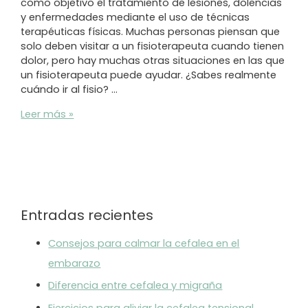
como objetivo el tratamiento de lesiones, dolencias
y enfermedades mediante el uso de técnicas
terapéuticas físicas. Muchas personas piensan que
solo deben visitar a un fisioterapeuta cuando tienen
dolor, pero hay muchas otras situaciones en las que
un fisioterapeuta puede ayudar. ¿Sabes realmente
cuándo ir al fisio? …
¿Cuándo
Leer más »
ir
al
fisio?
Entradas recientes
Consejos para calmar la cefalea en el
embarazo
Diferencia entre cefalea y migraña
Ejercicios para aliviar la cefalea tensional