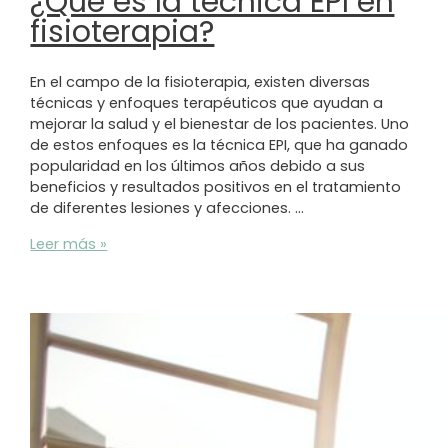
¿Qué es la técnica EPI en
fisioterapia?
En el campo de la fisioterapia, existen diversas
técnicas y enfoques terapéuticos que ayudan a
mejorar la salud y el bienestar de los pacientes. Uno
de estos enfoques es la técnica EPI, que ha ganado
popularidad en los últimos años debido a sus
beneficios y resultados positivos en el tratamiento
de diferentes lesiones y afecciones. …
¿Qué
Leer más »
es
la
técnica
EPI
en
fisioterapia?