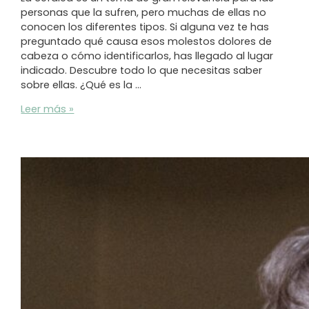
personas que la sufren, pero muchas de ellas no
conocen los diferentes tipos. Si alguna vez te has
preguntado qué causa esos molestos dolores de
cabeza o cómo identificarlos, has llegado al lugar
indicado. Descubre todo lo que necesitas saber
sobre ellas. ¿Qué es la …
Tipos
Leer más »
de
Cefalea:
Todo
lo
que
necesitas
saber
sobre
los
dolores
de
cabeza