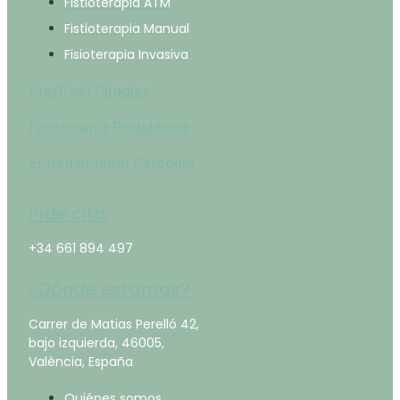
Fistioterapia ATM
Fistioterapia Manual
Fisioterapia Invasiva
Pre/Post Cirugías
Fisioterapia Podológica
Entrenamiento Personal
Pide cita
+34 661 894 497
¿Dónde estamos?
Carrer de Matias Perelló 42,
bajo izquierda, 46005,
València, España
Quiénes somos