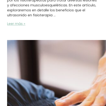
por los fisioterapeutas para tratar diversas lesiones
y afecciones musculoesqueléticas. En este artículo,
exploraremos en detalle los beneficios que el
ultrasonido en fisioterapia …
Beneficios
Leer más »
del
ultrasonido
en
fisioterapia