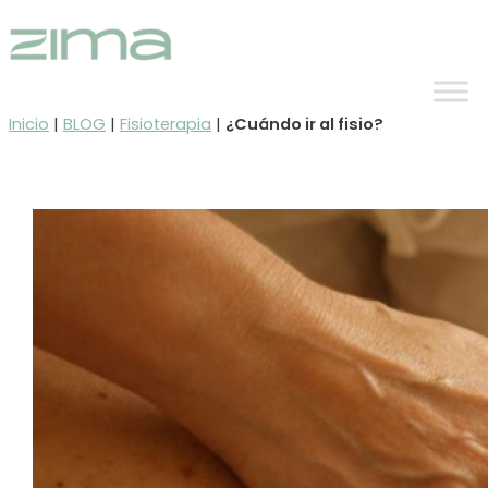
Ir
al
contenido
Inicio
|
BLOG
|
Fisioterapia
|
¿Cuándo ir al fisio?