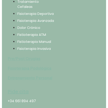
Tratamiento
Cefaleas
Fisioterapia Deportiva
Fisioterapia Avanzada
Dolor Crónico
Fistioterapia ATM
Fistioterapia Manual
Fisioterapia Invasiva
Pre/Post Cirugías
Fisioterapia Podológica
Entrenamiento Personal
Pide cita
+34 661 894 497